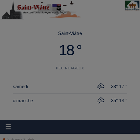
principal
Saint-Viâtre
18 °
PEU NUAGEUX
samedi
33°
17 °
dimanche
35°
18 °
Agence Postale