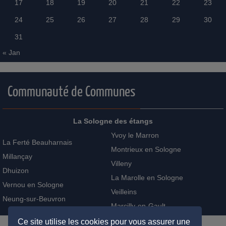
17
18
19
20
21
22
23
24
25
26
27
28
29
30
31
« Jan
Communauté de Communes
La Sologne des étangs
Yvoy le Marron
La Ferté Beauharnais
Montrieux en Sologne
Millançay
Villeny
Dhuizon
La Marolle en Sologne
Vernou en Sologne
Veilleins
Neung-sur-Beuvron
Marcilly-en-Gault
Ce site utilise les cookies pour vous assurer une