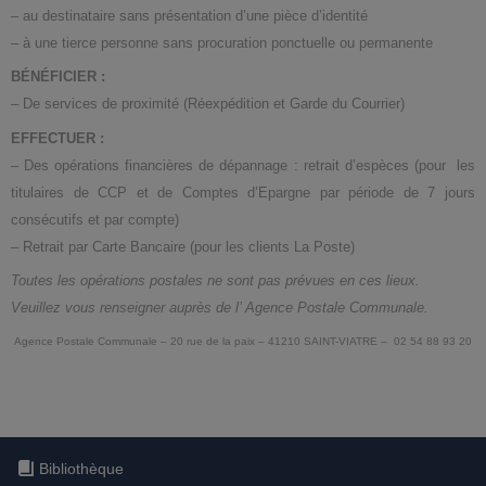
– au destinataire sans présentation d’une pièce d’identité
– à une tierce personne sans procuration ponctuelle ou permanente
BÉNÉFICIER
:
– De services de proximité (Réexpédition et Garde du Courrier)
EFFECTUER :
– Des opérations financières de dépannage : retrait d’espèces (pour les
titulaires de CCP et de Comptes d’Epargne par période de 7 jours
consécutifs et par compte)
– Retrait par Carte Bancaire (pour les clients La Poste)
Toutes les opérations postales ne sont pas prévues en ces lieux.
Veuillez vous renseigner auprès de l’ Agence Postale Communale.
Agence Postale Communale – 20 rue de la paix – 41210 SAINT-VIATRE – 02 54 88 93 20
Bibliothèque