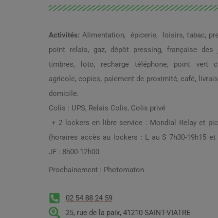
Activités:
Alimentation, épicerie, loisirs, tabac, pr
point relais, gaz, dépôt pressing, française des 
timbres, loto, recharge téléphone, point vert cr
agricole, copies, paiement de proximité, café, livrai
domicile.
Colis : UPS, Relais Colis, Colis privé
+ 2 lockers en libre service : Mondial Relay et pi
(horaires accès au lockers : L au S 7h30-19h15 et
JF : 8h00-12h00
Prochainement : Photomaton
02 54 88 24 59
25, rue de la paix, 41210 SAINT-VIATRE