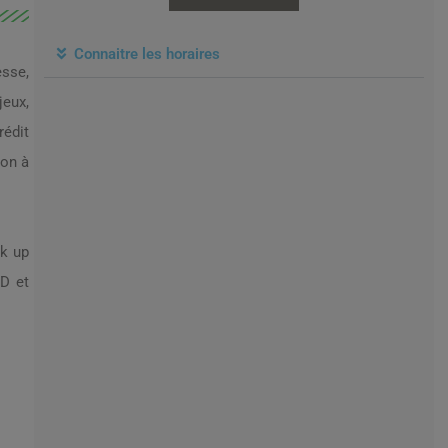
Connaitre les horaires
esse,
jeux,
édit
son à
ck up
 D et