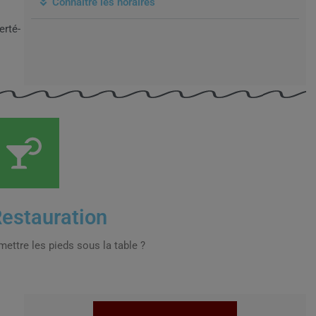
Connaitre les horaires
rté-
Restauration
mettre les pieds sous la table ?