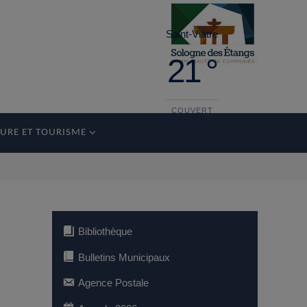
Saint-Viâtre
21 °
COUVERT
URE ET TOURISME
dimanche
36°
19 °
lundi
35°
18 °
Bibliothèque
Bulletins Municipaux
Agence Postale