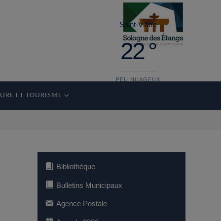
Saint-Viâtre
22 °
PEU NUAGEUX
URE ET TOURISME
vendredi
29°
13 °
samedi
34°
14 °
Bibliothèque
Bulletins Municipaux
Agence Postale