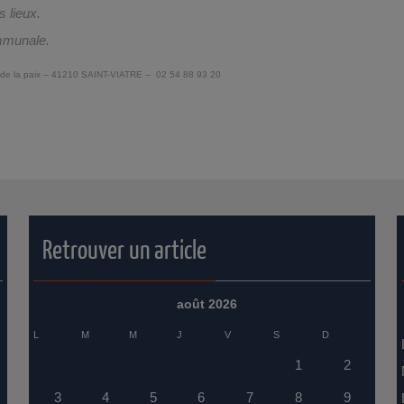
 lieux.
ommunale.
de la paix – 41210 SAINT-VIATRE – 02 54 88 93 20
Retrouver un article
août 2026
L
M
M
J
V
S
D
1
2
3
4
5
6
7
8
9