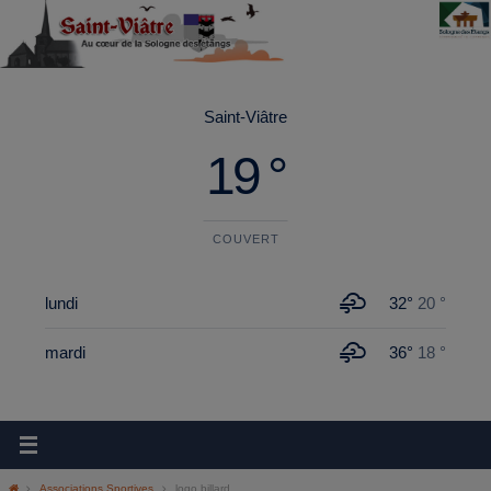
principal
Saint-Viâtre
19 °
COUVERT
lundi
32°
20 °
mardi
36°
18 °
Associations Sportives
logo billard