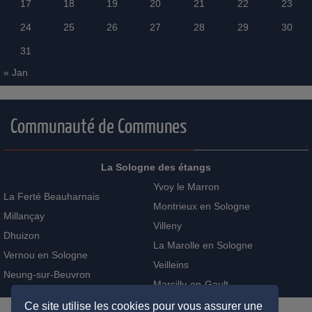
17
18
19
20
21
22
23
24
25
26
27
28
29
30
31
« Jan
Communauté de Communes
La Sologne des étangs
Yvoy le Marron
La Ferté Beauharnais
Montrieux en Sologne
Millançay
Villeny
Dhuizon
La Marolle en Sologne
Vernou en Sologne
Veilleins
Neung-sur-Beuvron
Marcilly-en-Gault
Ce site utilise les cookies pour vous assurer une