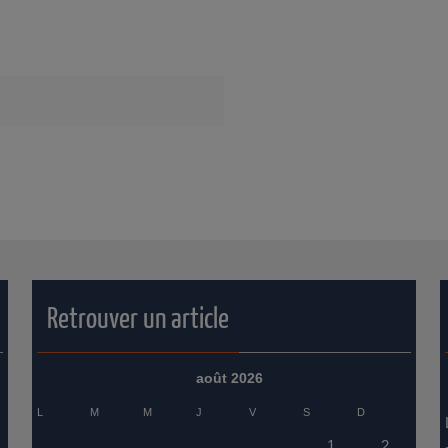
Retrouver un article
août 2026
L
M
M
J
V
S
D
1
2