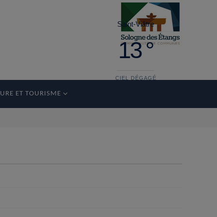
Saint-Viâtre
13 °
CIEL DÉGAGÉ
URE ET TOURISME
samedi
33°
14 °
dimanche
36°
19 °