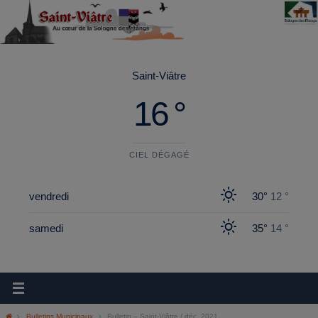
principal
Saint-Viâtre
16 °
CIEL DÉGAGÉ
vendredi
30°
12 °
samedi
35°
14 °
Bulletins Municipaux
Bulletin – Saint-Viâtre / déc. 2021