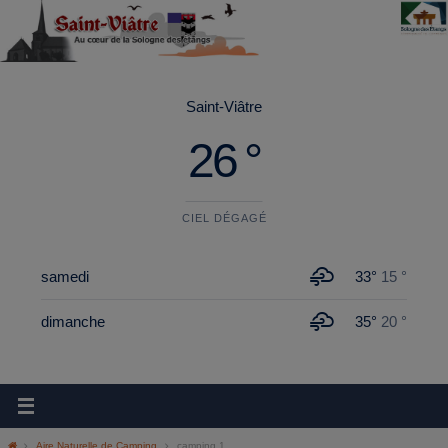
principal
Saint-Viâtre
26 °
CIEL DÉGAGÉ
samedi
33°
15 °
dimanche
35°
20 °
Aire Naturelle de Camping
camping 1