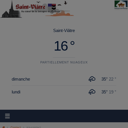
principal
Saint-Viâtre
16 °
PARTIELLEMENT NUAGEUX
dimanche
35°
22 °
lundi
35°
19 °
Contact
icn-contact