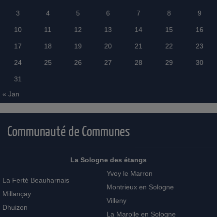
3
4
5
6
7
8
9
10
11
12
13
14
15
16
17
18
19
20
21
22
23
24
25
26
27
28
29
30
31
« Jan
Communauté de Communes
La Sologne des étangs
Yvoy le Marron
La Ferté Beauharnais
Montrieux en Sologne
Millançay
Villeny
Dhuizon
La Marolle en Sologne