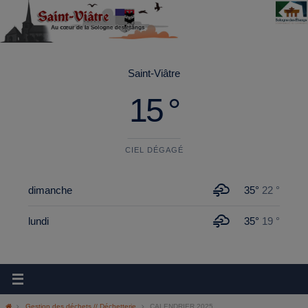
principal
Saint-Viâtre
15 °
CIEL DÉGAGÉ
dimanche
35°
22 °
lundi
35°
19 °
Gestion des déchets // Déchetterie
CALENDRIER 2025