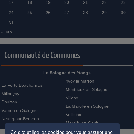
17
18
19
20
21
22
23
24
25
26
27
28
29
30
31
« Jan
Communauté de Communes
La Sologne des étangs
Yvoy le Marron
La Ferté Beauharnais
Montrieux en Sologne
Millançay
Villeny
Dhuizon
La Marolle en Sologne
Vernou en Sologne
Veilleins
Neung-sur-Beuvron
Marcilly-en-Gault
Ce site utilise les cookies pour vous assurer une