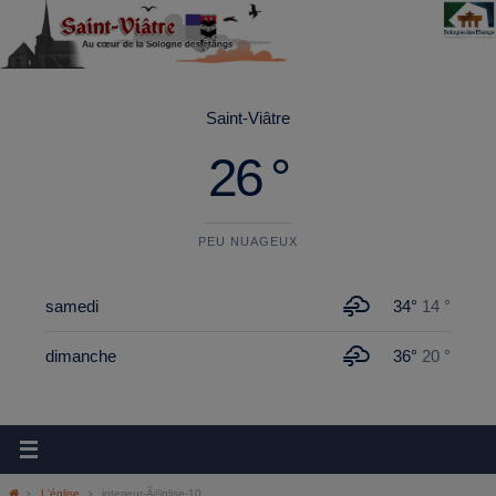
principal
Saint-Viâtre
26 °
PEU NUAGEUX
samedi
34°
14 °
dimanche
36°
20 °
L'église
interieur-Ã©glise-10