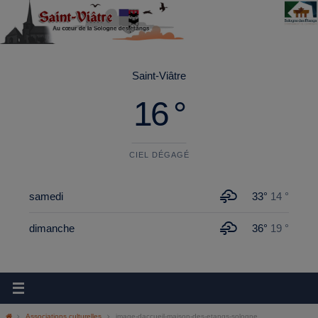
principal
Saint-Viâtre
16 °
CIEL DÉGAGÉ
samedi
33°
14 °
dimanche
36°
19 °
Associations culturelles
image-daccueil-maison-des-etangs-sologne