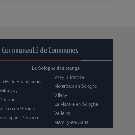
Communauté de Communes
La Sologne des étangs
Yvoy le Marron
La Ferté Beauharnais
Montrieux en Sologne
Millançay
Villeny
Dhuizon
La Marolle en Sologne
Vernou en Sologne
Veilleins
Neung-sur-Beuvron
Marcilly-en-Gault