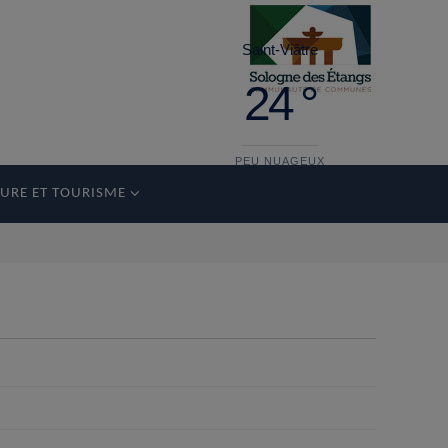
Saint-Viâtre
24 °
PEU NUAGEUX
URE ET TOURISME
vendredi
29°
13 °
samedi
34°
14 °