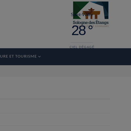
Saint-Viâtre
28 °
CIEL DÉGAGÉ
URE ET TOURISME
samedi
33°
15 °
dimanche
35°
20 °