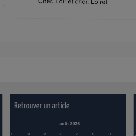
Retrouver un article
août 2026
L
M
M
J
V
S
D