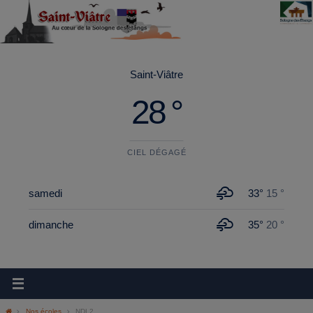
principal
Saint-Viâtre
28 °
CIEL DÉGAGÉ
samedi
33°
15 °
dimanche
35°
20 °
Nos écoles
NDL2