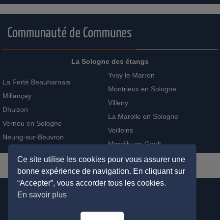
Communauté de Communes
La Sologne des étangs
Yvoy le Marron
La Ferté Beauharnais
Montrieux en Sologne
Millançay
Villeny
Dhuizon
La Marolle en Sologne
Vernou en Sologne
Veilleins
Neung-sur-Beuvron
Marcilly-en-Gault
Ce site utilise les cookies pour vous assurer une
bonne expérience de navigation. En cliquant sur
“Accepter”, vous accorder tous les cookies.
En savoir plus
ADMINISTRATION
PLAN DU SITE
MENTIONS LÉGALES
RECHERCHER