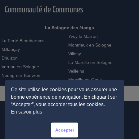
Communauté de Communes
La Sologne des étangs
Yvoy le Marron
La Ferté Beauharnais
Montrieux en Sologne
Millançay
Villeny
Dhuizon
La Marolle en Sologne
Vernou en Sologne
Veilleins
Neung-sur-Beuvron
Marcilly-en-Gault
Ce site utilise les cookies pour vous assurer une
bonne expérience de navigation. En cliquant sur
“Accepter”, vous accorder tous les cookies.
En savoir plus
ADMINISTRATION
PLAN DU SITE
MENTIONS LÉGALES
RECHERCHER
Accepter