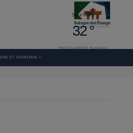
Saint-Viâtre
32 °
PARTIELLEMENT NUAGEUX
URE ET TOURISME
dimanche
36°
19 °
lundi
34°
17 °