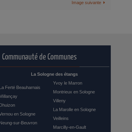
Image suivante
Communauté de Communes
La Sologne des étangs
Yvoy le Marron
La Ferté Beauharnais
Montrieux en Sologne
Millançay
Villeny
Dhuizon
La Marolle en Sologne
Vernou en Sologne
Veilleins
Neung-sur-Beuvron
Marcilly-en-Gault