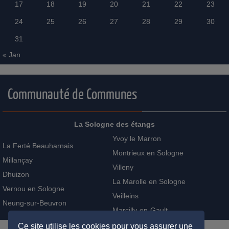
17
18
19
20
21
22
23
24
25
26
27
28
29
30
31
« Jan
Communauté de Communes
La Sologne des étangs
Yvoy le Marron
La Ferté Beauharnais
Montrieux en Sologne
Millançay
Villeny
Dhuizon
La Marolle en Sologne
Vernou en Sologne
Veilleins
Neung-sur-Beuvron
Marcilly-en-Gault
Ce site utilise les cookies pour vous assurer une