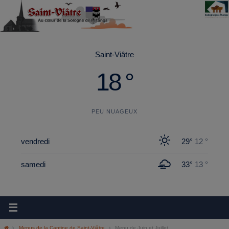
principal
Saint-Viâtre
18 °
PEU NUAGEUX
vendredi
29°
12 °
samedi
33°
13 °
Menus de la Cantine de Saint-Viâtre
Menu de Juin et Juillet