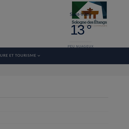
Saint-Viâtre
13 °
PEU NUAGEUX
URE ET TOURISME
dimanche
35°
22 °
lundi
35°
19 °