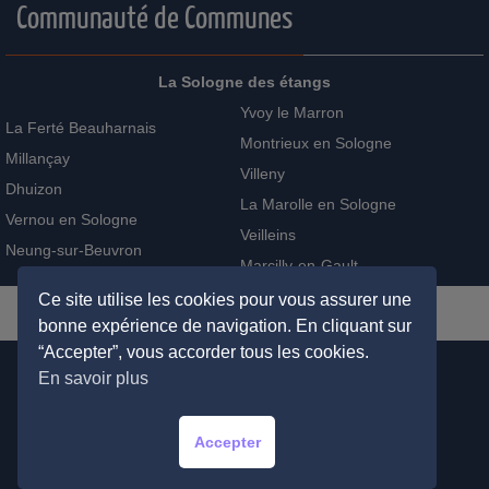
Communauté de Communes
La Sologne des étangs
Yvoy le Marron
La Ferté Beauharnais
Montrieux en Sologne
Millançay
Villeny
Dhuizon
La Marolle en Sologne
Vernou en Sologne
Veilleins
Neung-sur-Beuvron
Marcilly-en-Gault
Ce site utilise les cookies pour vous assurer une
bonne expérience de navigation. En cliquant sur
“Accepter”, vous accorder tous les cookies.
En savoir plus
ADMINISTRATION
PLAN DU SITE
MENTIONS LÉGALES
RECHERCHER
Accepter
© 2026
Mairie de Saint-Viâtre
– Tous droits réservés