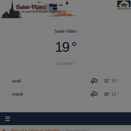
principal
Saint-Viâtre
19 °
COUVERT
lundi
32°
20 °
mardi
36°
18 °
Menus de la Cantine de Saint-Viâtre
Menu mars 2015