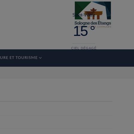
Saint-Viâtre
15 °
CIEL DÉGAGÉ
URE ET TOURISME
samedi
34°
14 °
dimanche
36°
19 °