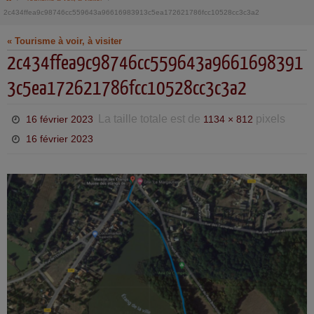
2c434ffea9c98746cc559643a96616983913c5ea172621786fcc10528cc3c3a2
« Tourisme à voir, à visiter
2c434ffea9c98746cc559643a9661698391
3c5ea172621786fcc10528cc3c3a2
La taille totale est de
pixels
16 février 2023
1134 × 812
16 février 2023