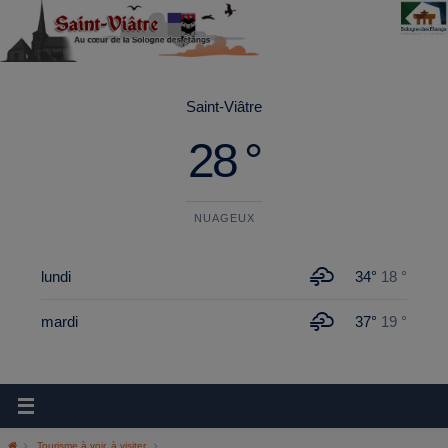
principal
Saint-Viâtre
28 °
NUAGEUX
lundi
34°
18 °
mardi
37°
19 °
Tourisme à voir, à visiter