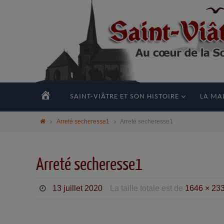
principal
ACCUEIL
SAINT-VIÂTRE ET SON HISTOIRE
LA MAI
Arreté secheresse1
Arreté secheresse1
Arreté secheresse1
13 juillet 2020
La taille totale est de
1646 × 23