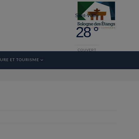
Saint-Viâtre
28 °
COUVERT
URE ET TOURISME
dimanche
36°
19 °
lundi
35°
18 °