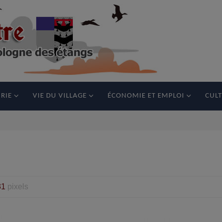
RIE
VIE DU VILLAGE
ÉCONOMIE ET EMPLOI
CULT
31
pixels