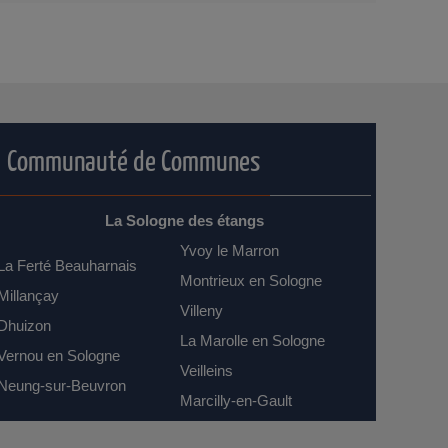
Communauté de Communes
La Sologne des étangs
Yvoy le Marron
La Ferté Beauharnais
Montrieux en Sologne
Millançay
Villeny
Dhuizon
La Marolle en Sologne
Vernou en Sologne
Veilleins
Neung-sur-Beuvron
Marcilly-en-Gault