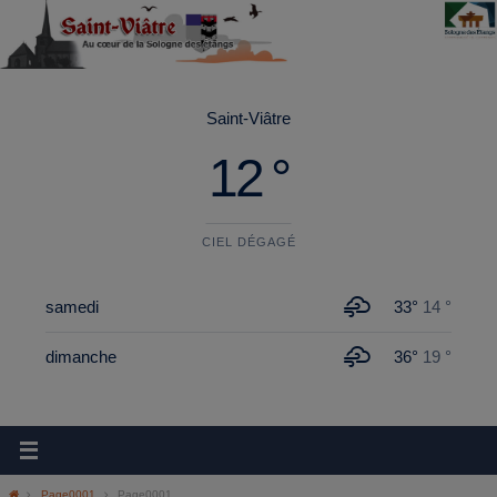
principal
Saint-Viâtre
12 °
CIEL DÉGAGÉ
samedi
33°
14 °
dimanche
36°
19 °
Page0001
Page0001