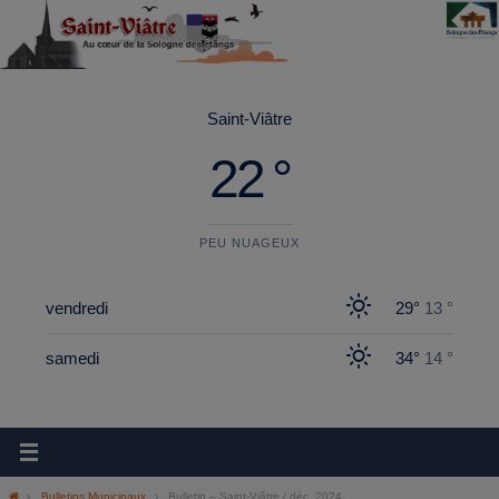
principal
Saint-Viâtre
22 °
PEU NUAGEUX
vendredi
29°
13 °
samedi
34°
14 °
Bulletins Municipaux
Bulletin – Saint-Viâtre / déc. 2024