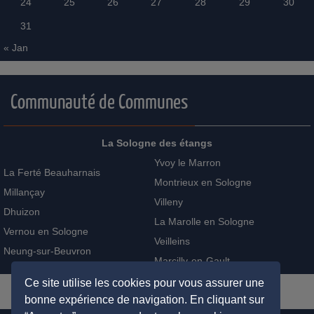
24
25
26
27
28
29
30
31
« Jan
Communauté de Communes
La Sologne des étangs
Yvoy le Marron
La Ferté Beauharnais
Montrieux en Sologne
Millançay
Villeny
Dhuizon
La Marolle en Sologne
Vernou en Sologne
Veilleins
Neung-sur-Beuvron
Marcilly-en-Gault
Ce site utilise les cookies pour vous assurer une
bonne expérience de navigation. En cliquant sur