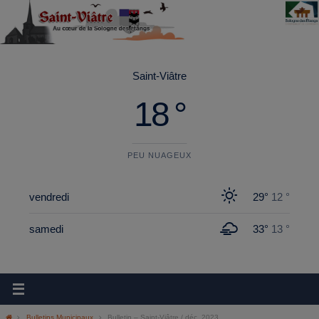
principal
Saint-Viâtre
18 °
PEU NUAGEUX
vendredi
29°
12 °
samedi
33°
13 °
Bulletins Municipaux
Bulletin – Saint-Viâtre / déc. 2023