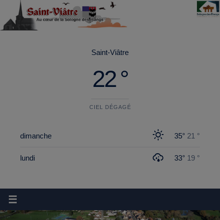
Saint-Viâtre
22 °
CIEL DÉGAGÉ
dimanche
35°
21 °
lundi
33°
19 °