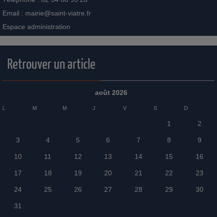
Horaires : du mardi au samedi de 9h00 à 12h00
Téléphone : 02 54 88 93 20
Email :
mairie@saint-viatre.fr
Espace administration
Retrouver un article
août 2026
L
M
M
J
V
S
D
1
2
3
4
5
6
7
8
9
10
11
12
13
14
15
16
17
18
19
20
21
22
23
24
25
26
27
28
29
30