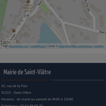
50 m
200 ft
MapsMarker.com
(
Leaflet
/
icons
) | Carte: ©
OpenStreetMap contributeurs
(
modifier
)
Mairie de Saint-Viâtre
20, rue de la Paix
41210 - Saint-Viâtre