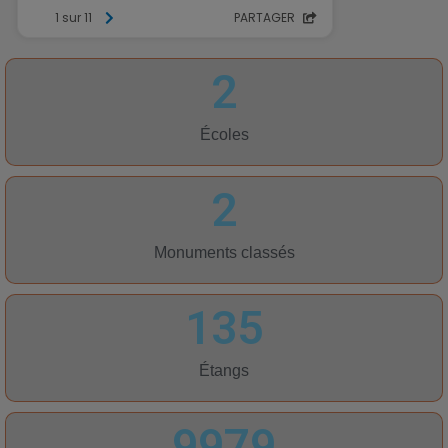
2
Écoles
2
Monuments classés
135
Étangs